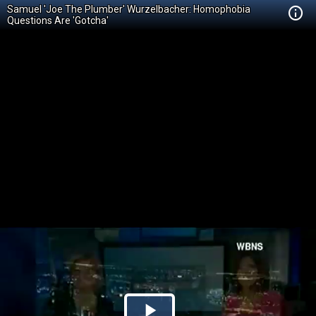
Samuel 'Joe The Plumber' Wurzelbacher: Homophobia
Questions Are 'Gotcha'